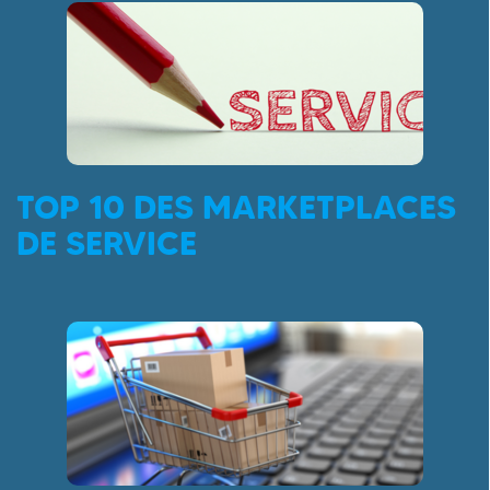
TOP 10 DES MARKETPLACES
DE SERVICE