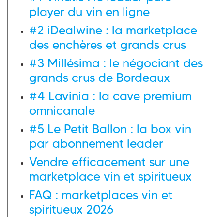
player du vin en ligne
#2 iDealwine : la marketplace
des enchères et grands crus
#3 Millésima : le négociant des
grands crus de Bordeaux
#4 Lavinia : la cave premium
omnicanale
#5 Le Petit Ballon : la box vin
par abonnement leader
Vendre efficacement sur une
marketplace vin et spiritueux
FAQ : marketplaces vin et
spiritueux 2026