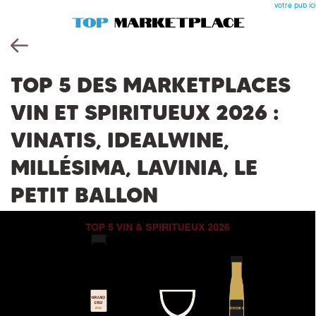
votre pub ici
TOP 5 DES MARKETPLACES
VIN ET SPIRITUEUX 2026 :
VINATIS, IDEALWINE,
MILLÉSIMA, LAVINIA, LE
PETIT BALLON