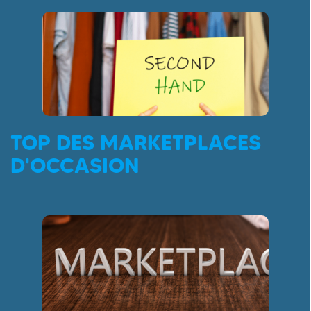
TOP DES MARKETPLACES
D'OCCASION