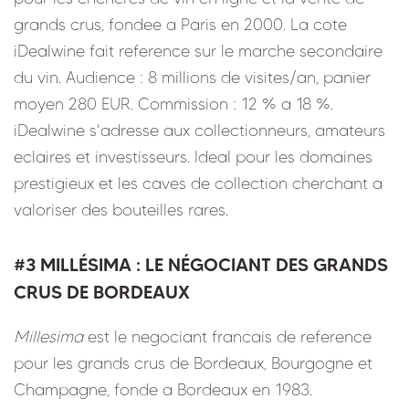
grands crus, fondee a Paris en 2000. La cote
iDealwine fait reference sur le marche secondaire
du vin. Audience : 8 millions de visites/an, panier
moyen 280 EUR. Commission : 12 % a 18 %.
iDealwine s'adresse aux collectionneurs, amateurs
eclaires et investisseurs. Ideal pour les domaines
prestigieux et les caves de collection cherchant a
valoriser des bouteilles rares.
#3 MILLÉSIMA : LE NÉGOCIANT DES GRANDS
CRUS DE BORDEAUX
Millesima
est le negociant francais de reference
pour les grands crus de Bordeaux, Bourgogne et
Champagne, fonde a Bordeaux en 1983.