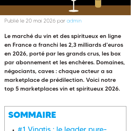
Publié le 20 mai 2026 par
admin
Le marché du vin et des spiritueux en ligne
en France a franchi les 2,3 milliards d'euros
en 2026, porté par les grands crus, les box
par abonnement et les enchères. Domaines,
négociants, caves : chaque acteur a sa
marketplace de prédilection. Voici notre
top 5 marketplaces vin et spiritueux 2026.
SOMMAIRE
#1 Vinatis : le leader pure-