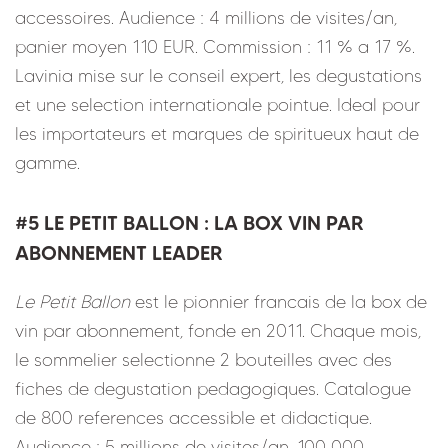
accessoires. Audience : 4 millions de visites/an,
panier moyen 110 EUR. Commission : 11 % a 17 %.
Lavinia mise sur le conseil expert, les degustations
et une selection internationale pointue. Ideal pour
les importateurs et marques de spiritueux haut de
gamme.
#5 LE PETIT BALLON : LA BOX VIN PAR
ABONNEMENT LEADER
Le Petit Ballon
est le pionnier francais de la box de
vin par abonnement, fonde en 2011. Chaque mois,
le sommelier selectionne 2 bouteilles avec des
fiches de degustation pedagogiques. Catalogue
de 800 references accessible et didactique.
Audience : 5 millions de visites/an, 100 000