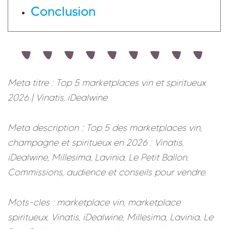
Conclusion
Meta titre : Top 5 marketplaces vin et spiritueux
2026 | Vinatis, iDealwine
Meta description : Top 5 des marketplaces vin,
champagne et spiritueux en 2026 : Vinatis,
iDealwine, Millesima, Lavinia, Le Petit Ballon.
Commissions, audience et conseils pour vendre.
Mots-cles : marketplace vin, marketplace
spiritueux, Vinatis, iDealwine, Millesima, Lavinia, Le