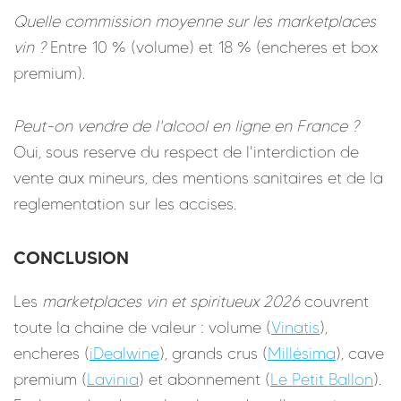
Quelle commission moyenne sur les marketplaces
vin ?
Entre 10 % (volume) et 18 % (encheres et box
premium).
Peut-on vendre de l'alcool en ligne en France ?
Oui, sous reserve du respect de l'interdiction de
vente aux mineurs, des mentions sanitaires et de la
reglementation sur les accises.
CONCLUSION
Les
marketplaces vin et spiritueux 2026
couvrent
toute la chaine de valeur : volume (
Vinatis
),
encheres (
iDealwine
), grands crus (
Millésima
), cave
premium (
Lavinia
) et abonnement (
Le Petit Ballon
).