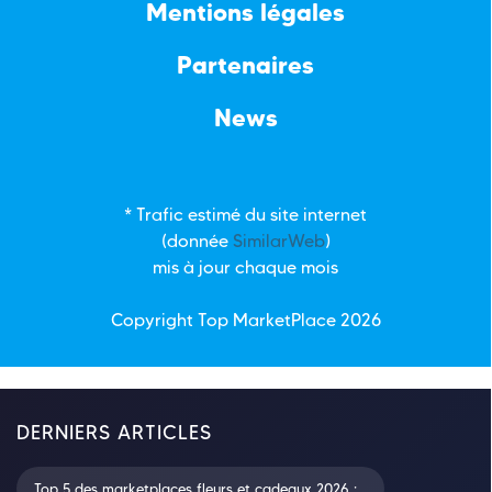
Mentions légales
Partenaires
News
* Trafic estimé du site internet
(donnée
SimilarWeb
)
mis à jour chaque mois
Copyright Top
MarketPlace
2026
DERNIERS ARTICLES
Top 5 des marketplaces fleurs et cadeaux 2026 :...