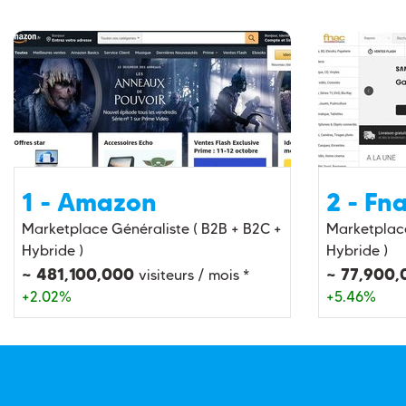
1 - Amazon
2 - Fn
Marketplace Généraliste ( B2B + B2C +
Marketplace
Hybride )
Hybride )
~ 481,100,000
~ 77,900
visiteurs / mois *
+2.02%
+5.46%