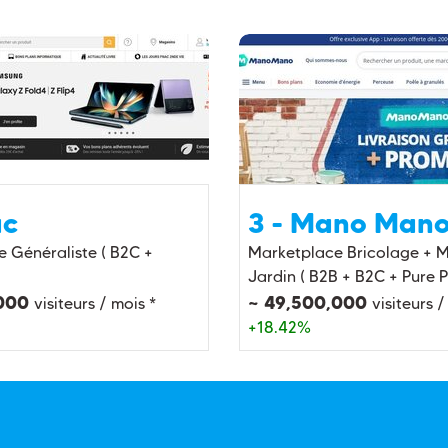
ac
3 - Mano Man
 Généraliste ( B2C +
Marketplace Bricolage + M
Jardin ( B2B + B2C + Pure P
,000
~ 49,500,000
visiteurs / mois *
visiteurs /
+18.42%