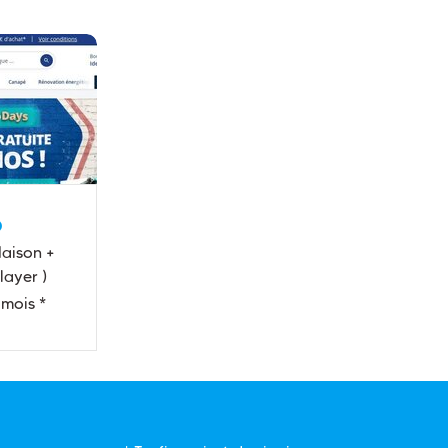
o
aison +
layer )
 mois *