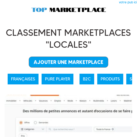
votre pub ici
CLASSEMENT MARKETPLACES
"LOCALES"
AJOUTER UNE MARKETPLACE
FRANÇAISES
PURE PLAYER
B2C
PRODUITS
SER