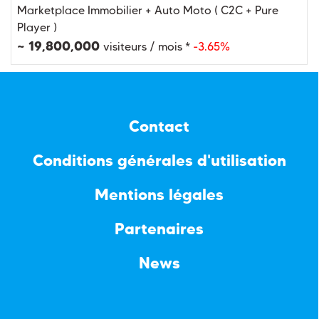
Marketplace Immobilier + Auto Moto ( C2C + Pure
Player )
~ 19,800,000
visiteurs / mois *
-3.65%
Contact
Conditions générales d'utilisation
Mentions légales
Partenaires
News