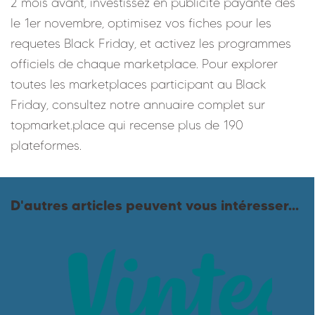
2 mois avant, investissez en publicite payante des
le 1er novembre, optimisez vos fiches pour les
requetes Black Friday, et activez les programmes
officiels de chaque marketplace. Pour explorer
toutes les marketplaces participant au Black
Friday, consultez notre annuaire complet sur
topmarket.place qui recense plus de 190
plateformes.
D'autres articles peuvent vous intéresser...