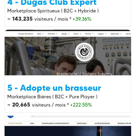
4 - Dugas Club Expert
Marketplace Spiritueux ( B2C + Hybride )
~ 143,235
visiteurs / mois *
+39.36%
5 - Adopte un brasseur
Marketplace Bières ( B2C + Pure Player )
~ 20,665
visiteurs / mois *
+222.55%