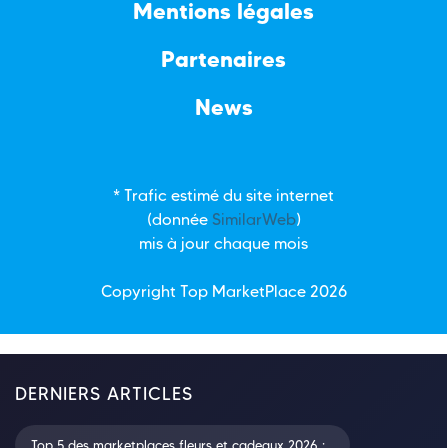
Mentions légales
Partenaires
News
* Trafic estimé du site internet
(donnée
SimilarWeb
)
mis à jour chaque mois
Copyright Top
MarketPlace
2026
DERNIERS ARTICLES
Top 5 des marketplaces fleurs et cadeaux 2026 :...