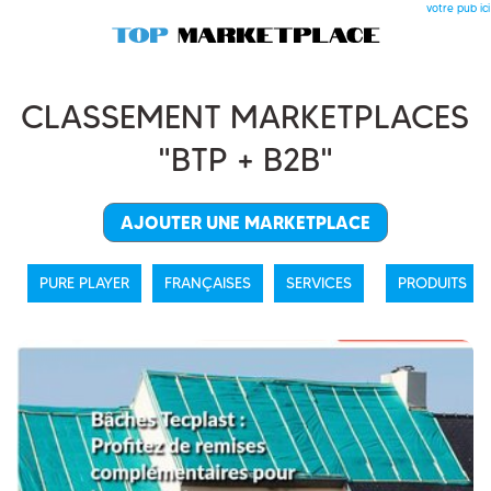
votre pub ici
CLASSEMENT MARKETPLACES
"BTP + B2B"
AJOUTER UNE MARKETPLACE
PURE PLAYER
FRANÇAISES
SERVICES
PRODUITS