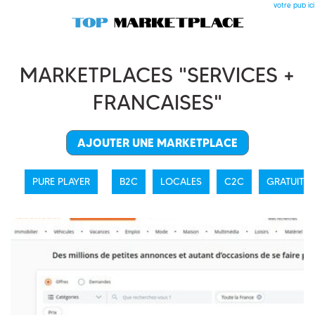
votre pub ici
MARKETPLACES "SERVICES +
FRANCAISES"
AJOUTER UNE MARKETPLACE
PURE PLAYER
B2C
LOCALES
C2C
GRATUITES